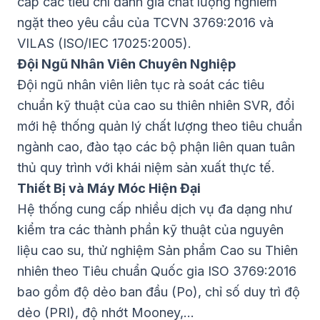
cấp các tiêu chí đánh giá chất lượng nghiêm
ngặt theo yêu cầu của TCVN 3769:2016 và
VILAS (ISO/IEC 17025:2005).
Đội Ngũ Nhân Viên Chuyên Nghiệp
Đội ngũ nhân viên liên tục rà soát các tiêu
chuẩn kỹ thuật của cao su thiên nhiên SVR, đổi
mới hệ thống quản lý chất lượng theo tiêu chuẩn
ngành cao, đào tạo các bộ phận liên quan tuân
thủ quy trình với khái niệm sản xuất thực tế.
Thiết Bị và Máy Móc Hiện Đại
Hệ thống cung cấp nhiều dịch vụ đa dạng như
kiểm tra các thành phần kỹ thuật của nguyên
liệu cao su, thử nghiệm Sản phẩm Cao su Thiên
nhiên theo Tiêu chuẩn Quốc gia ISO 3769:2016
bao gồm độ dẻo ban đầu (Po), chỉ số duy trì độ
dẻo (PRI), độ nhớt Mooney,…