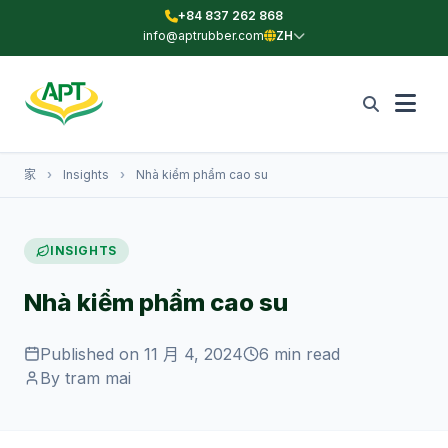
+84 837 262 868
info@aptrubber.com
ZH
家
›
Insights
›
Nhà kiểm phẩm cao su
INSIGHTS
Nhà kiểm phẩm cao su
Published on 11 月 4, 2024
6 min read
By tram mai