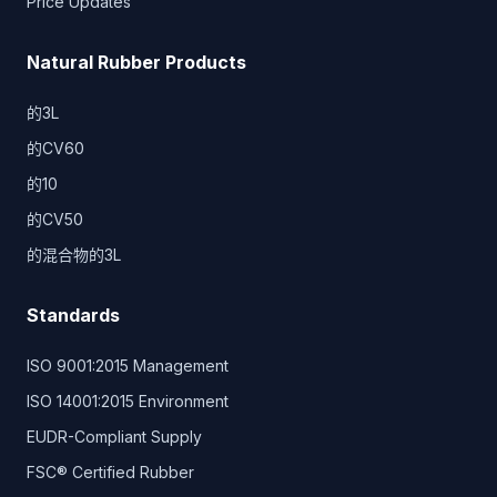
Price Updates
Natural Rubber Products
的3L
的CV60
的10
的CV50
的混合物的3L
Standards
ISO 9001:2015 Management
ISO 14001:2015 Environment
EUDR-Compliant Supply
FSC® Certified Rubber