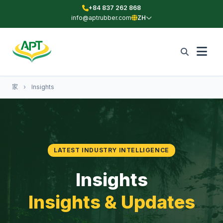
+84 837 262 868
info@aptrubber.com
ZH
家
›
Insights
LATEST INDUSTRY INTELLIGENCE
Insights
Insights & Updates