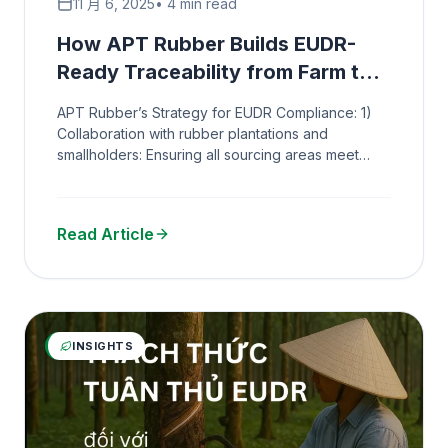
11 月 6, 2025
• 4 min read
How APT Rubber Builds EUDR-
Ready Traceability from Farm to
Factory in Vietnam
APT Rubber’s Strategy for EUDR Compliance: 1)
Collaboration with rubber plantations and
smallholders: Ensuring all sourcing areas meet
EUDR requirements. 2) Traceability to each
plantation…
Read Article
INSIGHTS