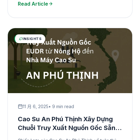
Read Article
INSIGHTS
11 月 6, 2025
• 9 min read
Cao Su An Phú Thịnh Xây Dựng
Chuỗi Truy Xuất Nguồn Gốc Sẵn
Sàng đáp ứng EUDR: Từ Nông Trại