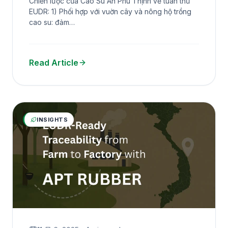
Chiến lược của Cao Su An Phú Thịnh về tuân thủ
đến Nhà Máy
EUDR: 1) Phối hợp với vuờn cây và nông hộ trồng
cao su: đảm…
Read Article
INSIGHTS