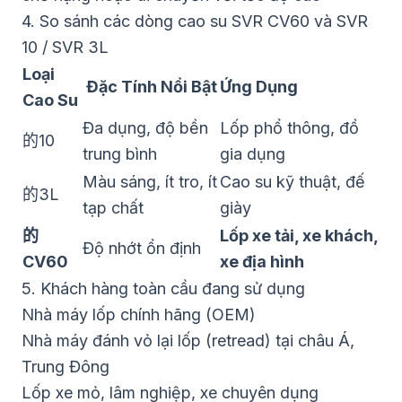
4. So sánh các dòng cao su SVR CV60 và SVR
10 / SVR 3L
Loại
Đặc Tính Nổi Bật
Ứng Dụng
Cao Su
Đa dụng, độ bền
Lốp phổ thông, đồ
的10
trung bình
gia dụng
Màu sáng, ít tro, ít
Cao su kỹ thuật, đế
的3L
tạp chất
giày
的
Lốp xe tải, xe khách,
Độ nhớt ổn định
CV60
xe địa hình
5. Khách hàng toàn cầu đang sử dụng
Nhà máy lốp chính hãng (OEM)
Nhà máy đánh vỏ lại lốp (retread) tại châu Á,
Trung Đông
Lốp xe mỏ, lâm nghiệp, xe chuyên dụng